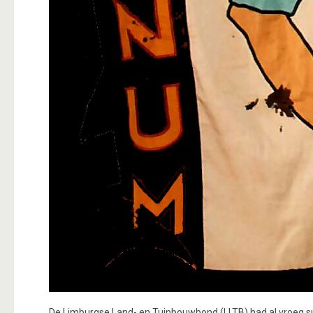
De Limburgse Land- en Tuinbouwbond (LLTB) had al vroeg sub