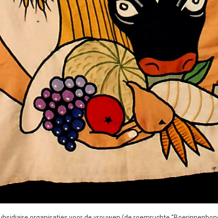
sidiaire organisaties voor de vrouwen (de roemruchte "Boerinnenbond"