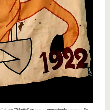
, thans "ZijActief" en voor de opgroeiende generatie. De