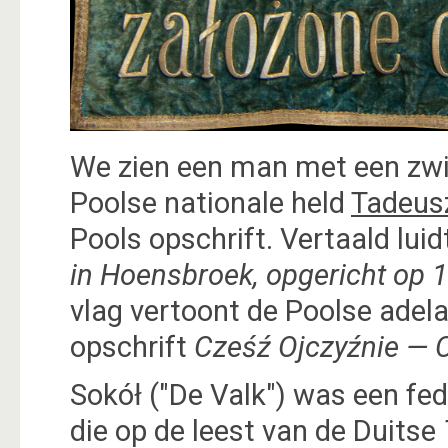
We zien een man met een zwie
Poolse nationale held
Tadeus
Pools opschrift. Vertaald luid
in Hoensbroek, opgericht op 
vlag vertoont de Poolse adelaa
opschrift
Cześź Ojczyźnie — 
Sokół ("De Valk") was een fe
die op de leest van de Duitse