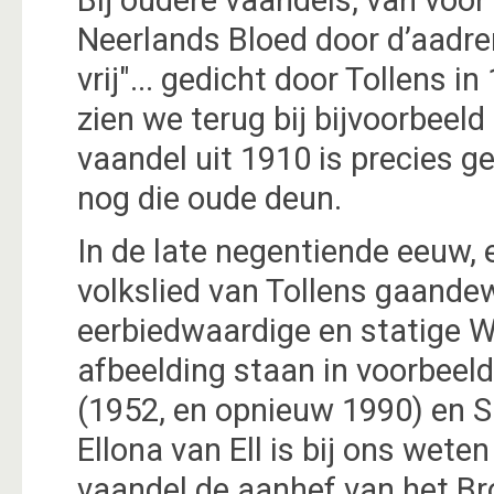
Bij oudere vaandels, van vóór
Neerlands Bloed door d’aadr
vrij"... gedicht door Tollens 
zien we terug bij bijvoorbeel
vaandel uit 1910 is precies g
nog die oude deun.
In de late negentiende eeuw, 
volkslied van Tollens gaande
eerbiedwaardige en statige W
afbeelding staan in voorbeeld
(1952, en opnieuw 1990) en S
Ellona van Ell is bij ons wete
vaandel de aanhef van het Br