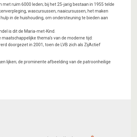
et ruim 6000 leden; bij het 25-jarig bestaan in 1955 telde
iekenverpleging, wascursussen, naaicursussen, het maken
hulp in de huishouding, om ondersteuning te bieden aan
del is dit de Maria-met-Kind.
e maatschappelijke thema’s van de moderne tijd:
d doorgezet in 2001, toen de LVB zich als ZijActief
n lijken; de prominente afbeelding van de patroonheilige