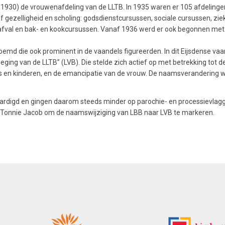
930) de vrouwenafdeling van de LLTB. In 1935 waren er 105 afdelingen m
af gezelligheid en scholing: godsdienstcursussen, sociale cursussen, z
fval en bak- en kookcursussen. Vanaf 1936 werd er ook begonnen met 
emd die ook prominent in de vaandels figureerden. In dit Eijsdense vaan
ng van de LLTB” (LVB). Die stelde zich actief op met betrekking tot d
en kinderen, en de emancipatie van de vrouw. De naamsverandering wer
rdigd en gingen daarom steeds minder op parochie- en processievlagge
lid Tonnie Jacob om de naamswijziging van LBB naar LVB te markeren.