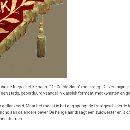
ht, die de toepasselijke naam “De Goede Hoop” meekreeg. De vereniging
: een statig, geborduurd vaandel in klassiek formaat, met kwasten en g
en geflankeerd. Maar het meest in het oog springt de fraai geschilderd
ergrond aan de andere oever. De hengelaar draagt een zuidwester en is 
nnen dromen.