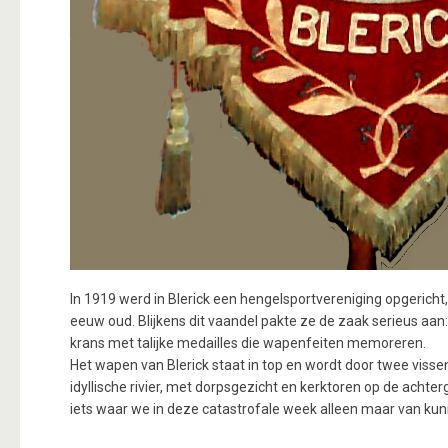
In 1919 werd in Blerick een hengelsportvereniging opgeric
eeuw oud. Blijkens dit vaandel pakte ze de zaak serieus aan
krans met talijke medailles die wapenfeiten memoreren.
Het wapen van Blerick staat in top en wordt door twee viss
idyllische rivier, met dorpsgezicht en kerktoren op de acht
iets waar we in deze catastrofale week alleen maar van ku