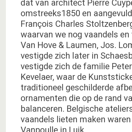
dat van architect Pierre Cuy
omstreeks1850 en aangevuld 
François Charles Stoltzenber
waarvan we nog vaandels en 
Van Hove & Laumen, Jos. L
vestigde zich later in Schaes
vestigde zich de familie Pete
Kevelaer, waar de Kunststick
traditioneel geschilderde af
ornamenten die op de rand va
balanceren. Belgische atelie
vaandels lieten maken waren 
Vanpoulle in Luik.