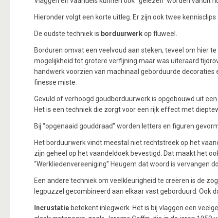
Vlaggen en vaandels kunnen ook “gelezen” worden vanuit hun
Hieronder volgt een korte uitleg. Er zijn ook twee kenniscli
De oudste techniek is
borduurwerk
op fluweel.
Borduren omvat een veelvoud aan steken, teveel om hier te
mogelijkheid tot grotere verfijning maar was uiteraard ti
handwerk voorzien van machinaal geborduurde decoraties 
finesse miste.
Gevuld of verhoogd goudborduurwerk is opgebouwd uit een v
Het is een techniek die zorgt voor een rijk effect met diepte
Bij “opgenaaid gouddraad” worden letters en figuren gevor
Het borduurwerk vindt meestal niet rechtstreek op het vaan
zijn geheel op het vaandeldoek bevestigd. Dat maakt het ook
“Werkliedenvereeniging” Heugem dat woord is vervangen do
Een andere techniek om veelkleurigheid te creëren is de z
legpuzzel gecombineerd aan elkaar vast geborduurd. Ook d
Incrustatie
betekent inlegwerk. Het is bij vlaggen een veelg