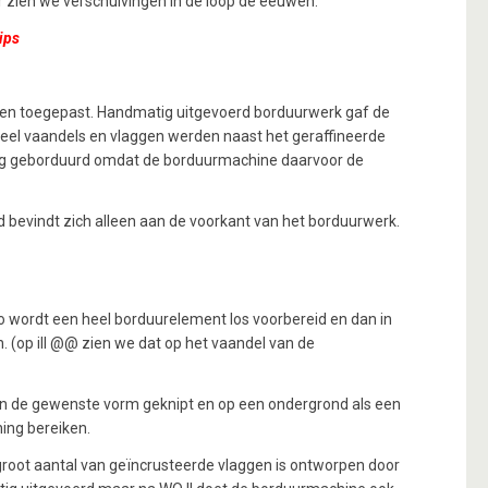
r zien we verschuivingen in de loop de eeuwen.
ips
ggen toegepast. Handmatig uitgevoerd borduurwerk gaf de
veel vaandels en vlaggen werden naast het geraffineerde
tig geborduurd omdat de borduurmachine daarvoor de
bevindt zich alleen aan de voorkant van het borduurwerk.
o wordt een heel borduurelement los voorbereid en dan in
. (op ill @@ zien we dat op het vaandel van de
 in de gewenste vorm geknipt en op een ondergrond als een
ing bereiken.
n groot aantal van geïncrusteerde vlaggen is ontworpen door