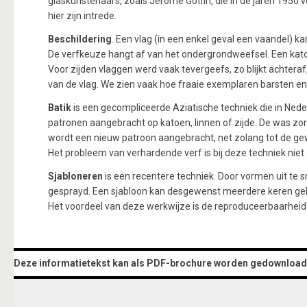
glaskunstenaars, zoals Jerome Goffin, die in de jaren 1950
hier zijn intrede.
Beschildering
. Een vlag (in een enkel geval een vaandel)
De verfkeuze hangt af van het ondergrondweefsel. Een kato
Voor zijden vlaggen werd vaak tevergeefs, zo blijkt achteraf
van de vlag. We zien vaak hoe fraaie exemplaren barsten e
Batik
is een gecompliceerde Aziatische techniek die in Ned
patronen aangebracht op katoen, linnen of zijde. De was zor
wordt een nieuw patroon aangebracht, net zolang tot de gewe
Het probleem van verhardende verf is bij deze techniek niet 
Sjabloneren
is een recentere techniek. Door vormen uit te s
gesprayd. Een sjabloon kan desgewenst meerdere keren geb
Het voordeel van deze werkwijze is de reproduceerbaarheid e
Deze informatietekst kan als PDF-brochure worden gedownload