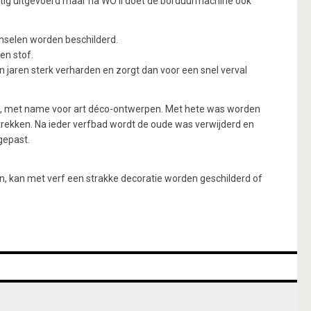
matig uitgevoerd maar na WO II doet de borduurmachine ook
enselen worden beschilderd.
en stof.
n jaren sterk verharden en zorgt dan voor een snel verval
sië, met name voor art déco-ontwerpen. Met hete was worden
n trekken. Na ieder verfbad wordt de oude was verwijderd en
gepast.
en, kan met verf een strakke decoratie worden geschilderd of