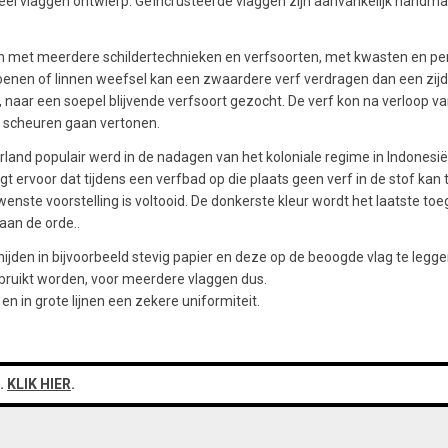
 veel vlaggen ontwierp. Geïncrusteerde vlaggen zijn aanvankelijk hand
 kan met meerdere schildertechnieken en verfsoorten, met kwasten en p
enen of linnen weefsel kan een zwaardere verf verdragen dan een zijd
, naar een soepel blijvende verfsoort gezocht. De verf kon na verloop va
n scheuren gaan vertonen.
erland populair werd in de nadagen van het koloniale regime in Indone
gt ervoor dat tijdens een verfbad op die plaats geen verf in de stof ka
nste voorstelling is voltooid. De donkerste kleur wordt het laatste toe
aan de orde..
nijden in bijvoorbeeld stevig papier en deze op de beoogde vlag te legg
ruikt worden, voor meerdere vlaggen dus.
n in grote lijnen een zekere uniformiteit.
.
KLIK HIER
.