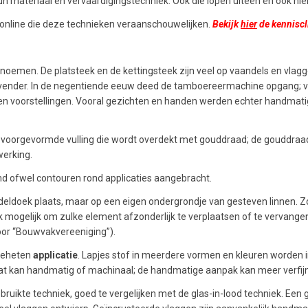
 materiaal en vervaardigingstechniek. Ook die lopen uiteen en ook hie
ps online die deze technieken veraanschouwelijken.
Bekijk
hier
de kenniscl
 noemen. De platsteek en de kettingsteek zijn veel op vaandels en vla
jdrovender. In de negentiende eeuw deed de tamboereermachine opgang; 
en voorstellingen. Vooral gezichten en handen werden echter handma
oorgevormde vulling die wordt overdekt met gouddraad; de gouddraad 
werking.
md ofwel contouren rond applicaties aangebracht.
deldoek plaats, maar op een eigen ondergrondje van gesteven linnen. Z
 mogelijk om zulke element afzonderlijk te verplaatsen of te vervangen
or “Bouwvakvereeniging”).
ogeheten
applicatie
. Lapjes stof in meerdere vormen en kleuren worden
at kan handmatig of machinaal; de handmatige aanpak kan meer verfijn
ebruikte techniek, goed te vergelijken met de glas-in-lood techniek. Ee